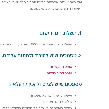
עוד כמה צעדים אחרונים לסיום תהליך ההרשמה. מצורפי
דשות הנדרשים וצרפו את המסמכים.
1. תשלום דמי רישום:
תשלום דמי רישום ע״ס 300₪ באמצעות כרטיס אשראי בטלפון 09-7420006, שלוחה 6
2. מסמכים שיש להוריד ולחתום עליהם:
טופס התקשרות
טופס ויתור סודיות
מסמכים שיש לצלם ולהכין להעלאה:
אישור בריאות מרופא משפחה
צילום פנקס חיסונים
צילום תעודת זהות של אחד ההורים תעודה+ספח