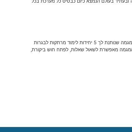
 ובעתיד בעולם הנמצא כיום כבסיס כל מערכת בכל
זה פשוט מעניין, מרתק, כייפי, משכיל ופותח מרחבים. אז למה בעצם לטרוח בדברים שאותך פחות מעניינים ולא לבחור במגמה שנותנת לך 5 יחידות לימוד מרתקות לבגרות
המגמה מאפשרת לשאול שאלות, לפתח חוש ביקורת,