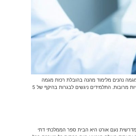
מגמה נהנים מלימוד מהנה בהובלת רכזת מגמה
וותיקה ואהובה המובילה אותם לציונים מדהימים בלימוד מהנה ומעשיר מתוך רמת עניין ומעורבות גבוה של למידה והתנסויות מרובות. התלמידים ניגשים לבגרות בהיקף של 5
דרשית נעם אורט היא הבית ספר הממלכתי דתי