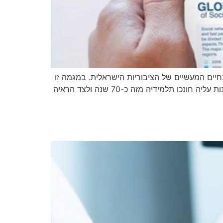
חיים המעשיים של הציבוריות הישראלית. במגמה זו
ניתן גם ללמוד לצד מגמה ריאלית ובכך להרוויח 5 יחידות לימוד נוספות. בהתאם לחזון המדרשיה המקורי, לשאיפת המצוינות עליה חונכו תלמידיה מזה כ-70 שנה ולצד הראיה