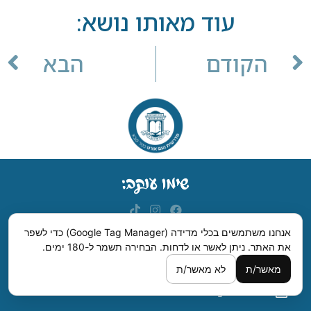
עוד מאותו נושא:
הקודם
הבא
אנחנו משתמשים בכלי מדידה (Google Tag Manager) כדי לשפר
את האתר. ניתן לאשר או לדחות.
הבחירה תשמר ל-180 ימים.
מדרשית נעם, רחבת ישראל סדן, רחוב לילינבלום, כפר סבא.
מאשר/ת
לא מאשר/ת
09-7420006
hanharash1@gmail.com