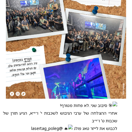
סיבוב שני..לא פחות מטורף!
אחרי ההצלחה של ערבי הגיבוש לשכבות י' ו־י״א, הגיע תורן של
שכבות ט' ו־י״ב
לכבוש את לייזר טאג פולג
@lasertag_poleg