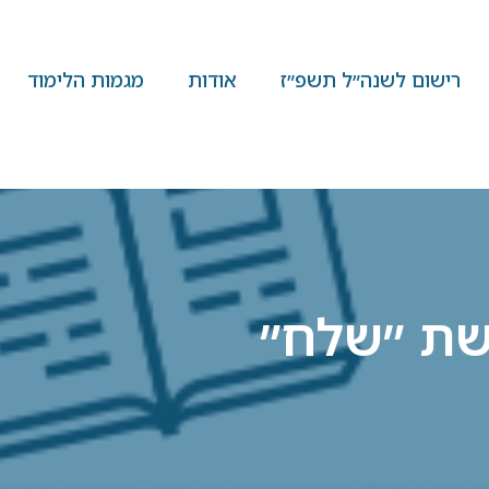
רישום לשנה״ל תשפ״ז
אודות
מגמות הלימוד
שת ״שלח״