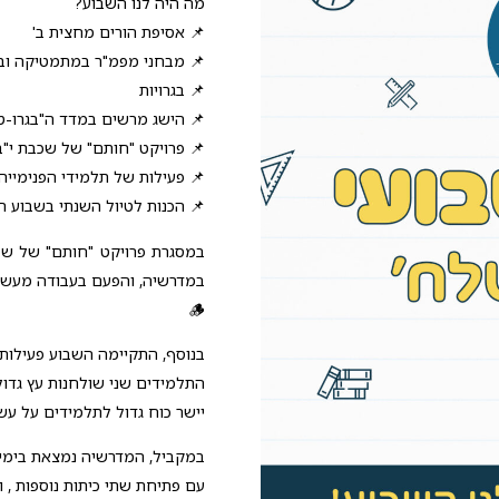
מה היה לנו השבוע?
📌 אסיפת הורים מחצית ב'
📌 מבחני מפמ"ר במתמטיקה וב
📌 בגרויות
📌 הישג מרשים במדד ה"בגרו-ט
📌 פרויקט "חותם" של שכבת י"ב
📌 פעילות של תלמידי הפנימייה
📌 הכנות לטיול השנתי בשבוע ה
במסגרת פרויקט "חותם" של שכ
במדרשיה, והפעם בעבודה מעשית
🪵
בנוסף, התקיימה השבוע פעילות
התלמידים שני שולחנות עץ גדול
יישר כוח גדול לתלמידים על עש
במקביל, המדרשיה נמצאת בימי
עם פתיחת שתי כיתות נוספות , 