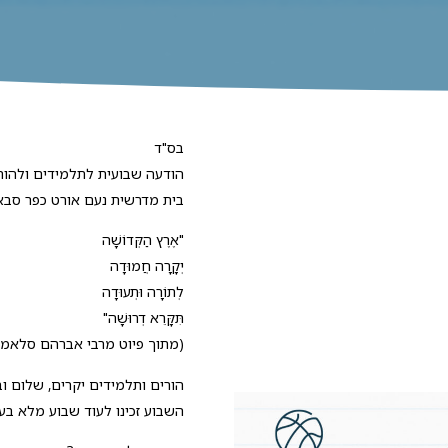
בס"ד
הודעה שבועית לתלמידים ולהור
בית מדרשית נעם אורט כפר סבא
"אֶרֶץ הַקְּדוֹשָׁה
יְקָרָה חֲמוּדָה
לְתוֹרָה וּתְעוּדָה
תִּקָּרֵא דְרוּשָׁה"
(מתוך פיוט מרבי אברהם סלאמ
הורים ותלמידים יקרים, שלום וב
השבוע זכינו לעוד שבוע מלא בעש