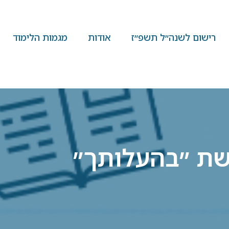
רישום לשנה״ל תשפ״ז
אודות
מגמות הלימוד
שת ״בהעלותך״