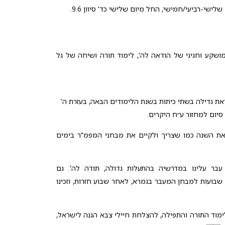
שלישי-רביעי/חמישי, החל מיום שלישי כד' סיוון 9.6.
י, ב' תמוז 17.6, ערב מושקע וחגיגי של הודאה לה', לימוד תורה ושיחה של גל
 גדילה בשתי כיתות בשנת הלימודים הבאה, בעזרת ה'
יום למחזור ע״ח היקרים.
 את השנה כמו שצריך ולקיים את מבחני המפמ"ר בימים
 עבר עלינו במדרשיה בהתעלות גדולה, תודה לה'. גם
שבועות למבחן המעבר בגמרא, לאחר שבוע חזרות, וזכינו
ימוד התורה והתפילה, להצלחת חיילי צבא הגנה לישראל,