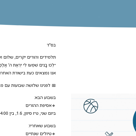
בס"ד
תלמידים והורים יקרים, שלום ו
״לְכוּ בָנִים שִׁמְעוּ לִי יִרְאַת ה' אֲלַמֶ
אנו נמצאים כעת בישורת האחרו
📅 לפנינו שלושה שבועות עם מס
בשבוע הבא:
🔹אסיפת ההורים
ביום שני, ט״ז סיוון, 1.6, בין 14:00 ל-19:00, הרשמה בקישור במסמך המצורף לעיל.
בשבוע שאחריו:
🔹טיולים שנתיים