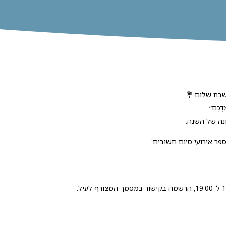
שבת שלום.💐
ּדְכֶם״
נה של השנה.
פר אירועי סיום חשובים: