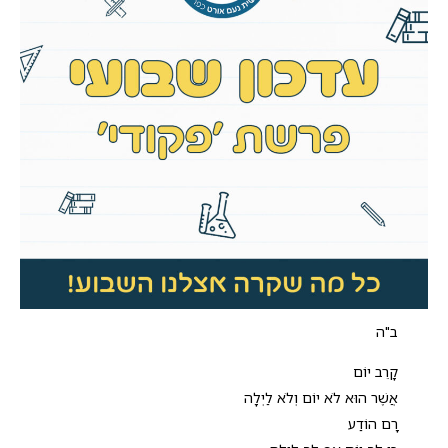
ב"ה
קָרֵב יוֹם
אֲשֶׁר הוּא לֹא יוֹם וְלֹא לַיְלָה
רָם הוֹדַע