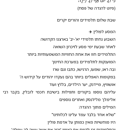
כִּי לְךָ יוֹם אַף לְךָ לַיְלָה
(פיוט להגדה של פסח)
שבת שלום תלמידים והורים יקרים
המסע לפולין ✈️
השבוע נחתו תלמידי יא'-יב' בארצנו הקדושה
לאחר שבעת ימי מסע לזיכרון השואה
התלמידים חוו את אחת החוויות המשמעותיות ביותר
המוענקות לתלמידים במערכת החינוך
ובה ראו, שמעו, הרגישו, כתבו וגם שרו
במקומות האפלים ביותר בהם נעקדו יהודים על קידוש ה'
אושוויץ, מיידנק, יער הילדים, בלז'ץ ועוד
עליהם נוספו ביקורים ותפילות בישיבת חכמי לובלין, בקבר רבי
אלימלך מליז'נסק ואתרים נוספים
המילים מתוך ההגדה:
"שלא אחד בלבד עמד עלינו לכלותינו"
היו מוחשיות מאין כמותן על אדמת פולין
והתלמידים זכו לקיים את הציווי 'זכור את אשר עשה לך עמלק'