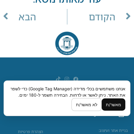
הקודם
הבא
אנחנו משתמשים בכלי מדידה (Google Tag Manager) כדי לשפר
את האתר. ניתן לאשר או לדחות.
הבחירה תשמר ל-180 ימים.
מדרשית נעם, רחבת ישראל סדן, רחוב לילינבלום, כפר סבא.
מאשר/ת
לא מאשר/ת
09-7420006
hanharash1@gmail.com
בניית אתר ועיצוב:
הצהרת פרטיות