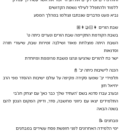
ללמוד ולהתפלל לעילוי נשמת הקדושים
נביא מעט מדברים שנכתבו וצולמו במהלך המסע
שבת הורים 👩🏻‍🤝‍👨🏼
בשבת הקודמת התקיימה שבת הורים ונערים כיתה ט'
השבת היתה מוצלחת מאוד ושילבה זמירות שבת, שיעורי תורה
וסדנאות
ישר כח להורים שהגיעו ונהנו משבת מרוממת ומיוחדת
הכנה לישיבות כיתה יב' 📓
תלמידי יב' שמעו סקירה מקיפה על עולם ישיבות ההסדר מפי הרב
יחיאל חזן
ובערב עברו סדנא בשם 'העתיד שלך כבר כאן' עם יצחק חג'בי
התלמידים יצאו עם כיווני מחשבה, סדר, ודיוק המקום הנכון להם
בשנה הבאה
מבחנים 📝
ימי הלמידה האחרונים לפני חופשת פסח עשירים במבחנים