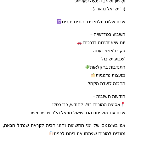
וְשָׂשׂוֹן וְשִׂמְחָה יִהְיֶה שַׁעֲשׁוּעִי
(ר' ישראל נג'ארה)
שבת שלום תלמידים והורים יקרים
השבוע במדרשיה –
יום שיא זהירות בדרכים
סקיי ג'אמפ רעננה
'שבוע ישיבה'
התנדבות בחקלאות
מועצות פדגוגיות
ההכנה לועדת הקהל
הודעות חשובות –
אסיפת ההורים ב23 לחודש, כב' כסלו
שבת עם משפחת הרב שאול מויאל הי"ד פרשת וישב
אנו בעיצומם של ימי החשיפה וחוגי הבית לקראת שנה"ל הבאה,
ומודים להורים שפתחו את ביתם לפנינו