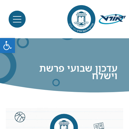
פתח סרגל
עדכון שבועי פרשת
וישלח