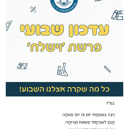
בס"ד
רְצֵה בִּמְנוּחָתִי יוֹם זֶה יוֹם מְנוּחָה
וְהָכֵן לִשְׁבִיתָתִי מַשְׂאֵת וַאֲרוּחָה