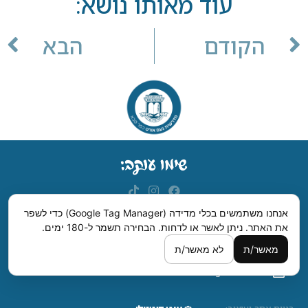
עוד מאותו נושא:
הקודם
הבא
אנחנו משתמשים בכלי מדידה (Google Tag Manager) כדי לשפר
את האתר. ניתן לאשר או לדחות.
הבחירה תשמר ל-180 ימים.
מדרשית נעם, רחבת ישראל סדן, רחוב לילינבלום, כפר סבא.
מאשר/ת
לא מאשר/ת
09-7420006
hanharash1@gmail.com