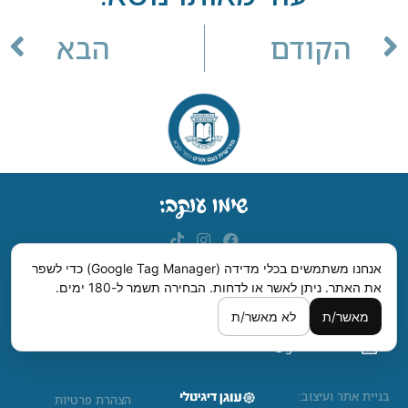
הקודם
הבא
אנחנו משתמשים בכלי מדידה (Google Tag Manager) כדי לשפר
את האתר. ניתן לאשר או לדחות.
הבחירה תשמר ל-180 ימים.
מדרשית נעם, רחבת ישראל סדן, רחוב לילינבלום, כפר סבא.
מאשר/ת
לא מאשר/ת
09-7420006
hanharash1@gmail.com
בניית אתר ועיצוב:
הצהרת פרטיות