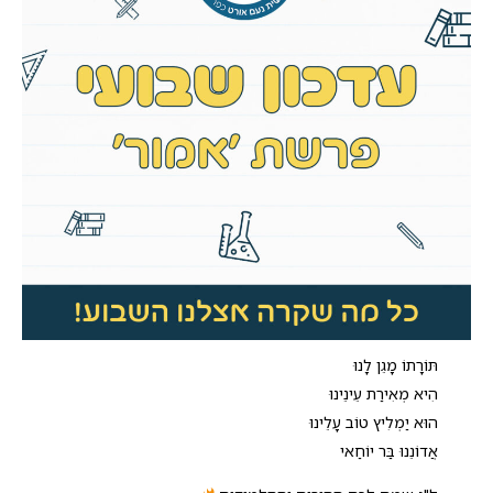
תּוֹרָתוֹ מָגֵן לָנוּ
הִיא מְאִירַת עֵינֵינוּ
הוּא יַמְלִיץ טוֹב עָלֵינוּ
אֲדוֹנֵנוּ בַּר יוֹחַאי