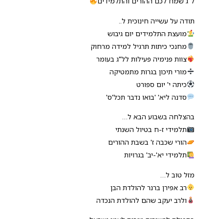
ל"ג שמח לכם ההורים והתלמידים
תודה על עשייה חינוכית ל..
מועצת התלמידים יום גיבוש
מחנכי כיתות תרגיל למידה מרחוק
צוות פנימיה פעילות לל"ג בעומר
מורי תיכון בגרות מתמטיקה
כיתה י' יום ספורט
סדנה ליא' 'בואו נדבר תכל'ס'
בהצלחה בשבוע הבא ל…
תלמידי ז-ח בטיול השנתי
הורי שכבה ז' בשבת ההורים
תלמידי יא'-יב' בגרויות
מזל טוב ל…
רב אפירן ברנר להולדת הבן
ולרב יעקב שהם להולדת הנכדה