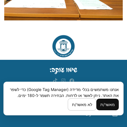
אנחנו משתמשים בכלי מדידה (Google Tag Manager) כדי לשפר
את האתר. ניתן לאשר או לדחות.
הבחירה תשמר ל-180 ימים.
מדרשית נעם, רחבת ישראל סדן, רחוב לילינבלום, כפר סבא.
מאשר/ת
לא מאשר/ת
09-7420006
hanharash1@gmail.com