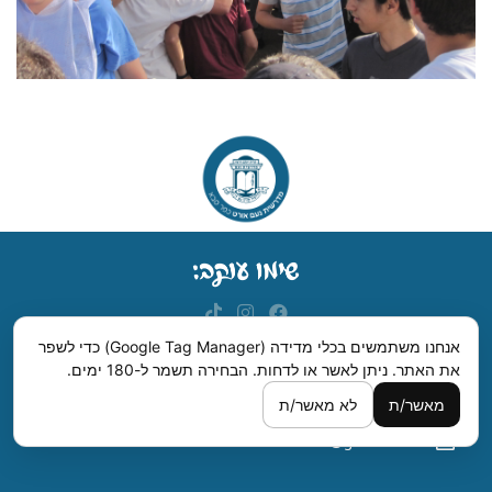
אנחנו משתמשים בכלי מדידה (Google Tag Manager) כדי לשפר
את האתר. ניתן לאשר או לדחות.
הבחירה תשמר ל-180 ימים.
מדרשית נעם, רחבת ישראל סדן, רחוב לילינבלום, כפר סבא.
מאשר/ת
לא מאשר/ת
09-7420006
hanharash1@gmail.com