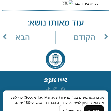
בעז׳׳ה ביחד ננצח!
עוד מאותו נושא:
הקודם
הבא
אנחנו משתמשים בכלי מדידה (Google Tag Manager) כדי לשפר
את האתר. ניתן לאשר או לדחות.
הבחירה תשמר ל-180 ימים.
מדרשית נעם, רחבת ישראל סדן, רחוב לילינבלום, כפר סבא.
מאשר/ת
לא מאשר/ת
09-7420006